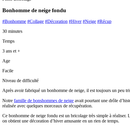
Bonhomme de neige fondu
#Bonhomme
#Collage
#Décoration
#Hiver
#Neige
#Récup
30 minutes
Temps
3 ans et +
Age
Facile
Niveau de difficulté
Après avoir fabriqué un bonhomme de neige, il est toujours un peu tri
Notre
famille de bonshommes de neige
avait pourtant une drôle d’histo
réalisée avec quelques morceaux de récupération.
Ce bonhomme de neige fondu est un bricolage très simple à réaliser. Le
on obtient une décoration d’hiver amusante en un rien de temps.