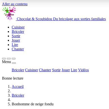
Aller au contenu
Chocolat
&
Scoubidou
Du bricolage aux sorties familiales
Cuisiner
Bricoler
Sortir
Jouer
Lire
Chanter
Menu
Bricoler
Cuisiner
Chanter
Sortir
Jouer
Lire
Vidéos
Bonne lecture
Accueil
Bricoler
Bonhomme de neige fondu