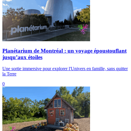
Planétarium de Montréal : un voyage époustouflant
jusqu’aux étoiles
Une sortie immersive pour explorer l'Univers en famille, sans quitter
la Terre
0