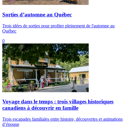
Sorties d’automne au Québec
Trois idées de sorties pour profiter pleinement de l'automne au
Québec
0
Voyage dans le temps : trois villages historiques
canadiens à découvrir en famille
Trois escapades familiales entre histoire, découvertes et animations
d’époque