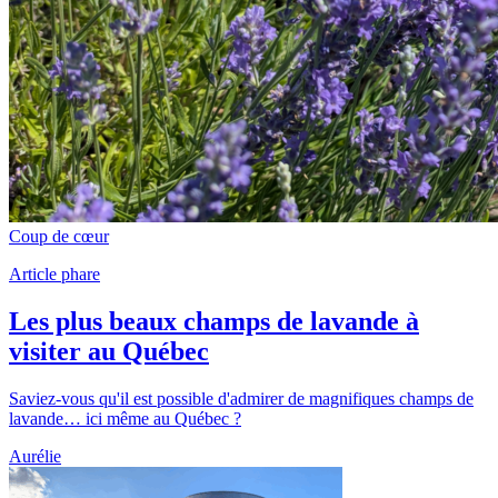
Coup de cœur
Article phare
Les plus beaux champs de lavande à
visiter au Québec
Saviez-vous qu'il est possible d'admirer de magnifiques champs de
lavande… ici même au Québec ?
Aurélie