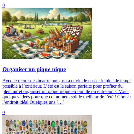
0
Organiser un pique-nique
Avec le retour des beaux jours, on a envie de passer le plus de temps
possible à l’extérieur. L’été est la saison parfaite pour profiter du
plein air et organiser un pique-nique en famille ou entre amis. Voici
quelques idées pour que ce moment soit le meilleur de l’été ! Choisir
l’endroit idéal Quelques uns […]
0