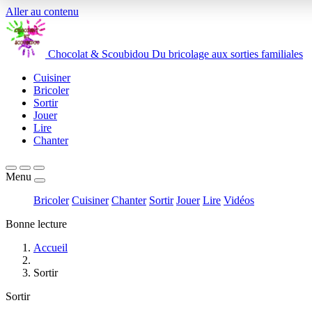
Aller au contenu
Chocolat
&
Scoubidou
Du bricolage aux sorties familiales
Cuisiner
Bricoler
Sortir
Jouer
Lire
Chanter
Menu
Bricoler
Cuisiner
Chanter
Sortir
Jouer
Lire
Vidéos
Bonne lecture
Accueil
Sortir
Sortir