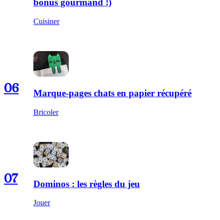
bonus gourmand !)
Cuisiner
06
Marque-pages chats en papier récupéré
Bricoler
07
Dominos : les règles du jeu
Jouer