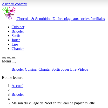
Aller au contenu
Chocolat
&
Scoubidou
Du bricolage aux sorties familiales
Cuisiner
Bricoler
Sortir
Jouer
Lire
Chanter
Menu
Bricoler
Cuisiner
Chanter
Sortir
Jouer
Lire
Vidéos
Bonne lecture
Accueil
Bricoler
Maison du village de Noël en rouleau de papier toilette