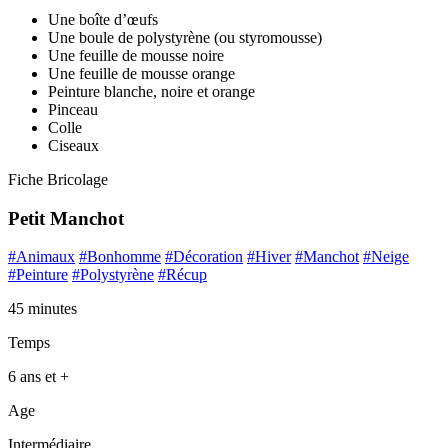
Une boîte d’œufs
Une boule de polystyrène (ou styromousse)
Une feuille de mousse noire
Une feuille de mousse orange
Peinture blanche, noire et orange
Pinceau
Colle
Ciseaux
Fiche Bricolage
Petit Manchot
#Animaux
#Bonhomme
#Décoration
#Hiver
#Manchot
#Neige
#Peinture
#Polystyrène
#Récup
45 minutes
Temps
6 ans et +
Age
Intermédiaire