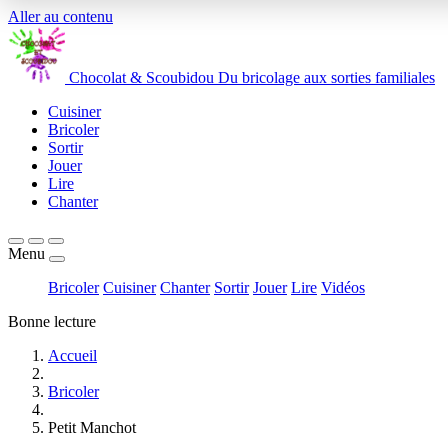
Aller au contenu
Chocolat
&
Scoubidou
Du bricolage aux sorties familiales
Cuisiner
Bricoler
Sortir
Jouer
Lire
Chanter
Menu
Bricoler
Cuisiner
Chanter
Sortir
Jouer
Lire
Vidéos
Bonne lecture
Accueil
Bricoler
Petit Manchot