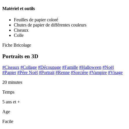
Matériel et outils
Feuilles de papier coloré
Chutes de papier de différentes couleurs
Ciseaux
Colle
Fiche Bricolage
Portraits en 3D
#Ciseaux
#Collage
#Découpage
#Famille
#Halloween
#Noël
#Papier
#Père Noël
#Portrait
#Renne
#Sorcière
#Vampire
#Visage
20 minutes
Temps
5 ans et +
Age
Facile