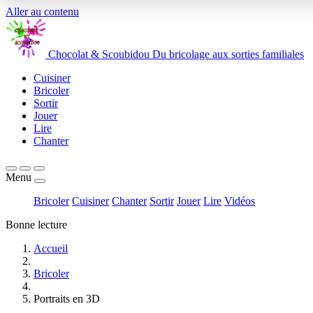
Aller au contenu
Chocolat
&
Scoubidou
Du bricolage aux sorties familiales
Cuisiner
Bricoler
Sortir
Jouer
Lire
Chanter
Menu
Bricoler
Cuisiner
Chanter
Sortir
Jouer
Lire
Vidéos
Bonne lecture
Accueil
Bricoler
Portraits en 3D