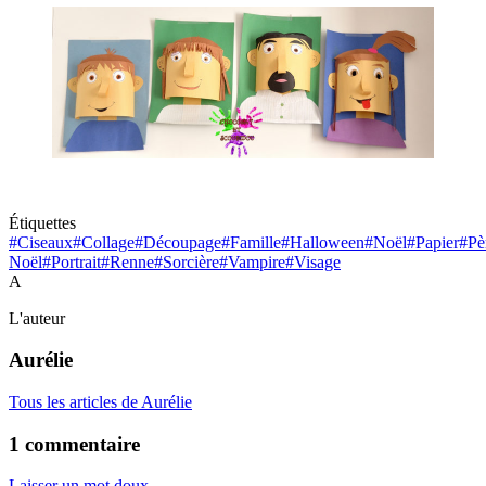
Étiquettes
#Ciseaux
#Collage
#Découpage
#Famille
#Halloween
#Noël
#Papier
#Pè
Noël
#Portrait
#Renne
#Sorcière
#Vampire
#Visage
A
L'auteur
Aurélie
Tous les articles de Aurélie
1 commentaire
Laisser un mot doux