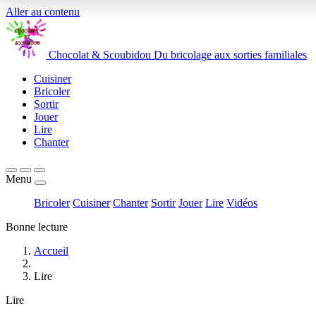
Aller au contenu
Chocolat
&
Scoubidou
Du bricolage aux sorties familiales
Cuisiner
Bricoler
Sortir
Jouer
Lire
Chanter
Menu
Bricoler
Cuisiner
Chanter
Sortir
Jouer
Lire
Vidéos
Bonne lecture
Accueil
Lire
Lire