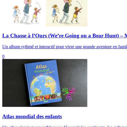
La Chasse à l’Ours (We’re Going on a Bear Hunt) – 
Un album rythmé et interactif pour vivre une grande aventure en famil
0
Atlas mondial des enfants