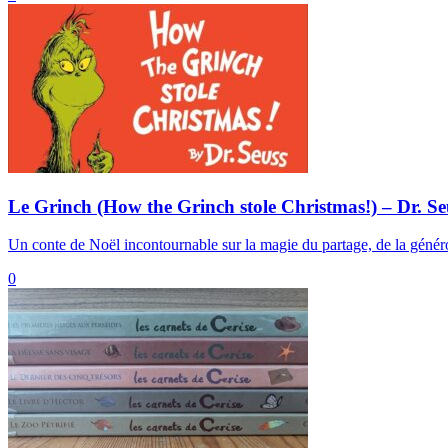
Le Grinch (How the Grinch stole Christmas!) – Dr. Se
Un conte de Noël incontournable sur la magie du partage, de la généro
0