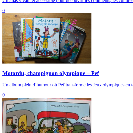
Un atlas vivant et accessible pour découvrir les continents, les culture
0
Motordu, champignon olympique – Pef
Un album plein d’humour où Pef transforme les Jeux olympiques en ter
0