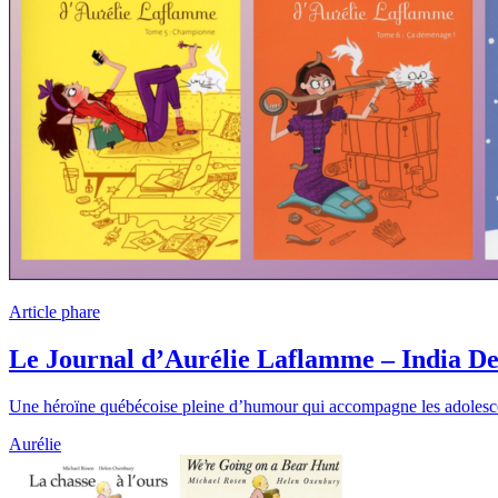
Article phare
Le Journal d’Aurélie Laflamme – India De
Une héroïne québécoise pleine d’humour qui accompagne les adolesc
Aurélie