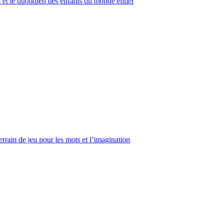
s et le quotidien des enfants du monde entier
rain de jeu pour les mots et l’imagination