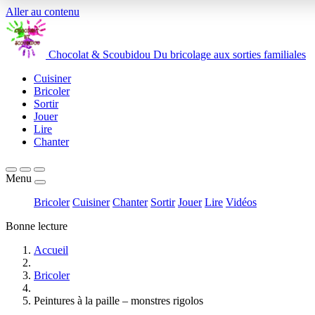
Aller au contenu
Chocolat
&
Scoubidou
Du bricolage aux sorties familiales
Cuisiner
Bricoler
Sortir
Jouer
Lire
Chanter
Menu
Bricoler
Cuisiner
Chanter
Sortir
Jouer
Lire
Vidéos
Bonne lecture
Accueil
Bricoler
Peintures à la paille – monstres rigolos