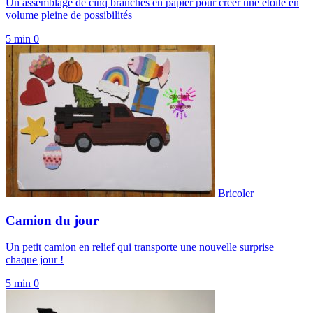
Un assemblage de cinq branches en papier pour créer une étoile en
volume pleine de possibilités
5 min
0
Bricoler
Camion du jour
Un petit camion en relief qui transporte une nouvelle surprise
chaque jour !
5 min
0