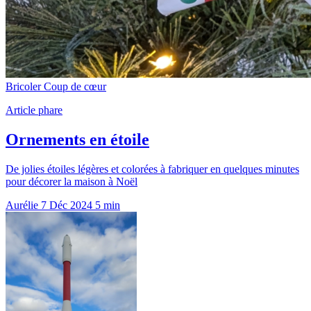
Bricoler
Coup de cœur
Article phare
Ornements en étoile
De jolies étoiles légères et colorées à fabriquer en quelques minutes
pour décorer la maison à Noël
Aurélie
7 Déc 2024
5 min