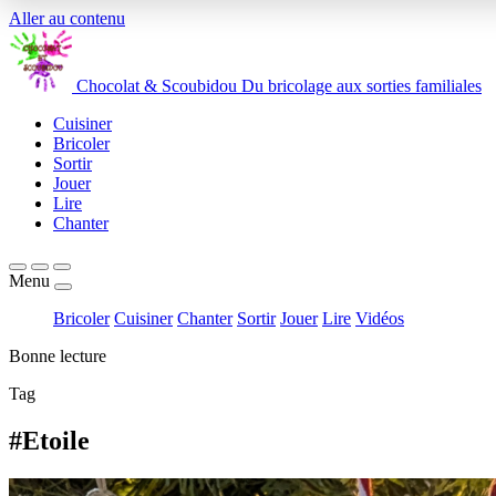
Aller au contenu
Chocolat
&
Scoubidou
Du bricolage aux sorties familiales
Cuisiner
Bricoler
Sortir
Jouer
Lire
Chanter
Menu
Bricoler
Cuisiner
Chanter
Sortir
Jouer
Lire
Vidéos
Bonne lecture
Tag
#Etoile