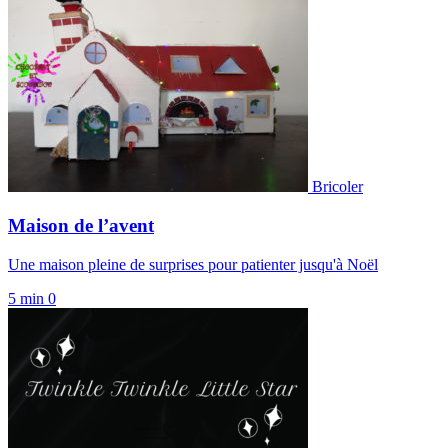
Bricoler
Maison de l’avent
Une maison pleine de surprises pour patienter jusqu'à Noël
5 min
0