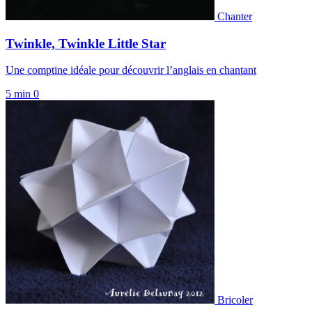
Chanter
Twinkle, Twinkle Little Star
Une comptine idéale pour découvrir l’anglais en chantant
5 min
0
Bricoler