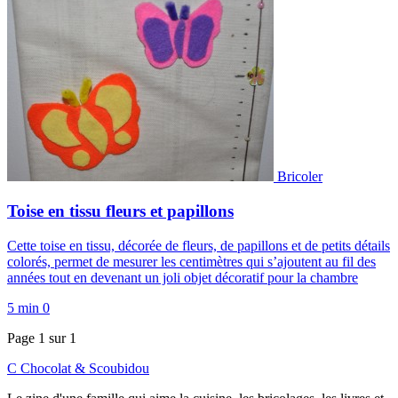
Bricoler
Toise en tissu fleurs et papillons
Cette toise en tissu, décorée de fleurs, de papillons et de petits détails
colorés, permet de mesurer les centimètres qui s’ajoutent au fil des
années tout en devenant un joli objet décoratif pour la chambre
5 min
0
Page 1 sur 1
C
Chocolat
&
Scoubidou