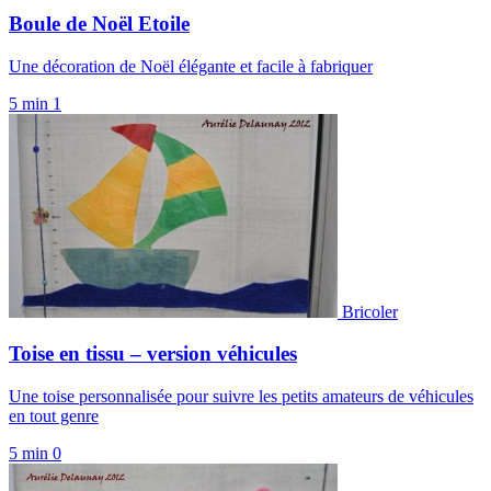
Boule de Noël Etoile
Une décoration de Noël élégante et facile à fabriquer
5 min
1
Bricoler
Toise en tissu – version véhicules
Une toise personnalisée pour suivre les petits amateurs de véhicules
en tout genre
5 min
0