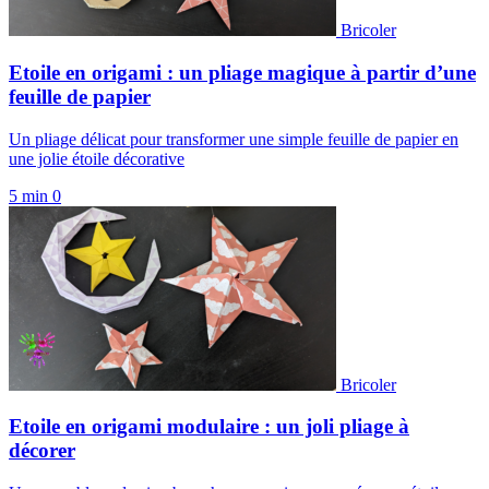
Bricoler
Etoile en origami : un pliage magique à partir d’une
feuille de papier
Un pliage délicat pour transformer une simple feuille de papier en
une jolie étoile décorative
5 min
0
Bricoler
Etoile en origami modulaire : un joli pliage à
décorer