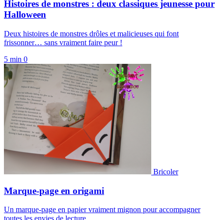
Histoires de monstres : deux classiques jeunesse pour
Halloween
Deux histoires de monstres drôles et malicieuses qui font
frissonner… sans vraiment faire peur !
5 min
0
Bricoler
Marque-page en origami
Un marque-page en papier vraiment mignon pour accompagner
toutes les envies de lecture