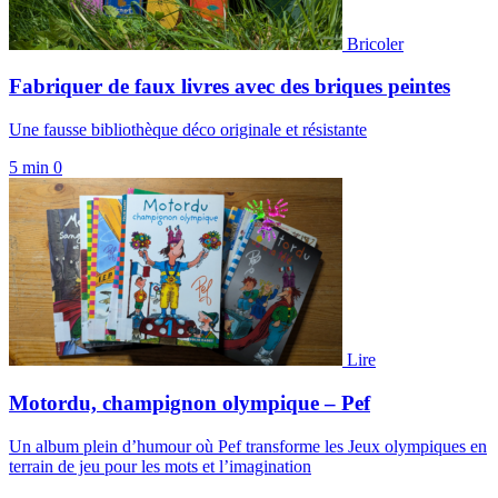
Bricoler
Fabriquer de faux livres avec des briques peintes
Une fausse bibliothèque déco originale et résistante
5 min
0
Lire
Motordu, champignon olympique – Pef
Un album plein d’humour où Pef transforme les Jeux olympiques en
terrain de jeu pour les mots et l’imagination