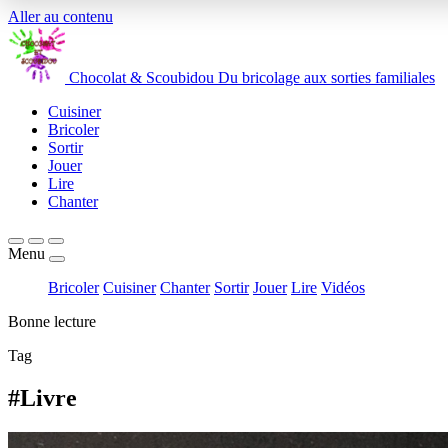
Aller au contenu
Chocolat
&
Scoubidou
Du bricolage aux sorties familiales
Cuisiner
Bricoler
Sortir
Jouer
Lire
Chanter
Menu
Bricoler
Cuisiner
Chanter
Sortir
Jouer
Lire
Vidéos
Bonne lecture
Tag
#Livre