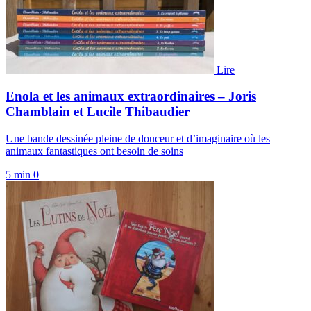
Lire
Enola et les animaux extraordinaires – Joris
Chamblain et Lucile Thibaudier
Une bande dessinée pleine de douceur et d’imaginaire où les
animaux fantastiques ont besoin de soins
5 min
0