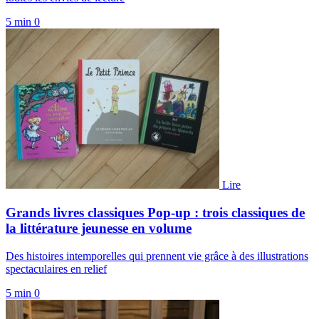
5 min
0
Lire
Grands livres classiques Pop-up : trois classiques de
la littérature jeunesse en volume
Des histoires intemporelles qui prennent vie grâce à des illustrations
spectaculaires en relief
5 min
0