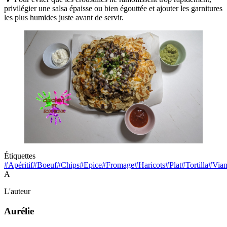
privilégier une salsa épaisse ou bien égouttée et ajouter les garnitures
les plus humides juste avant de servir.
Étiquettes
#Apéritif
#Boeuf
#Chips
#Epice
#Fromage
#Haricots
#Plat
#Tortilla
#Via
A
L'auteur
Aurélie