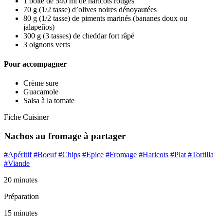
1 boîte de 540 ml de haricots rouges
70 g (1/2 tasse) d’olives noires dénoyautées
80 g (1/2 tasse) de piments marinés (bananes doux ou
jalapeños)
300 g (3 tasses) de cheddar fort râpé
3 oignons verts
Pour accompagner
Crème sure
Guacamole
Salsa à la tomate
Fiche Cuisiner
Nachos au fromage à partager
#Apéritif
#Boeuf
#Chips
#Epice
#Fromage
#Haricots
#Plat
#Tortilla
#Viande
20 minutes
Préparation
15 minutes