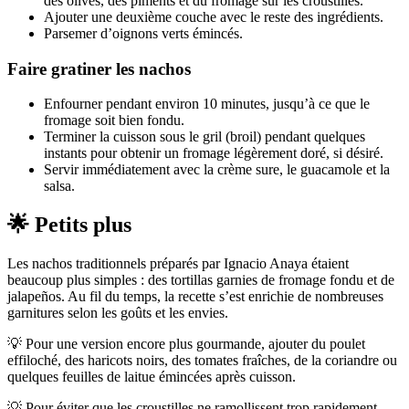
des olives, des piments et du fromage sur les croustilles.
Ajouter une deuxième couche avec le reste des ingrédients.
Parsemer d’oignons verts émincés.
Faire gratiner les nachos
Enfourner pendant environ 10 minutes, jusqu’à ce que le
fromage soit bien fondu.
Terminer la cuisson sous le gril (broil) pendant quelques
instants pour obtenir un fromage légèrement doré, si désiré.
Servir immédiatement avec la crème sure, le guacamole et la
salsa.
🌟 Petits plus
Les nachos traditionnels préparés par Ignacio Anaya étaient
beaucoup plus simples : des tortillas garnies de fromage fondu et de
jalapeños. Au fil du temps, la recette s’est enrichie de nombreuses
garnitures selon les goûts et les envies.
💡 Pour une version encore plus gourmande, ajouter du poulet
effiloché, des haricots noirs, des tomates fraîches, de la coriandre ou
quelques feuilles de laitue émincées après cuisson.
💡 Pour éviter que les croustilles ne ramollissent trop rapidement,