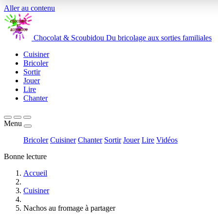
Aller au contenu
Chocolat
&
Scoubidou
Du bricolage aux sorties familiales
Cuisiner
Bricoler
Sortir
Jouer
Lire
Chanter
Menu
Bricoler
Cuisiner
Chanter
Sortir
Jouer
Lire
Vidéos
Bonne lecture
Accueil
Cuisiner
Nachos au fromage à partager