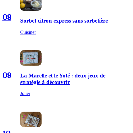
08
Sorbet citron express sans sorbetière
Cuisiner
09
La Marelle et le Yoté : deux jeux de
stratégie à découvrir
Jouer