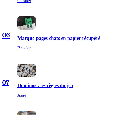
Cuisiner
06
Marque-pages chats en papier récupéré
Bricoler
07
Dominos : les règles du jeu
Jouer