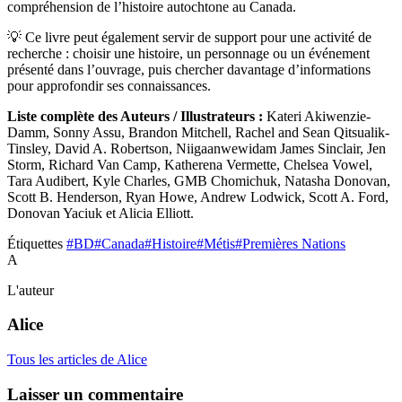
compréhension de l’histoire autochtone au Canada.
💡 Ce livre peut également servir de support pour une activité de
recherche : choisir une histoire, un personnage ou un événement
présenté dans l’ouvrage, puis chercher davantage d’informations
pour approfondir ses connaissances.
Liste complète des Auteurs / Illustrateurs :
Kateri Akiwenzie-
Damm, Sonny Assu, Brandon Mitchell, Rachel and Sean Qitsualik-
Tinsley, David A. Robertson, Niigaanwewidam James Sinclair, Jen
Storm, Richard Van Camp, Katherena Vermette, Chelsea Vowel,
Tara Audibert, Kyle Charles, GMB Chomichuk, Natasha Donovan,
Scott B. Henderson, Ryan Howe, Andrew Lodwick, Scott A. Ford,
Donovan Yaciuk et Alicia Elliott.
Étiquettes
#BD
#Canada
#Histoire
#Métis
#Premières Nations
A
L'auteur
Alice
Tous les articles de Alice
Laisser un commentaire