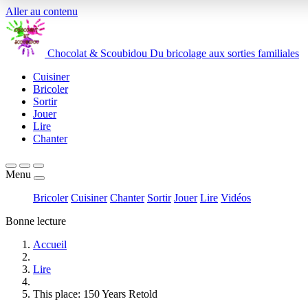
Aller au contenu
Chocolat
&
Scoubidou
Du bricolage aux sorties familiales
Cuisiner
Bricoler
Sortir
Jouer
Lire
Chanter
Menu
Bricoler
Cuisiner
Chanter
Sortir
Jouer
Lire
Vidéos
Bonne lecture
Accueil
Lire
This place: 150 Years Retold