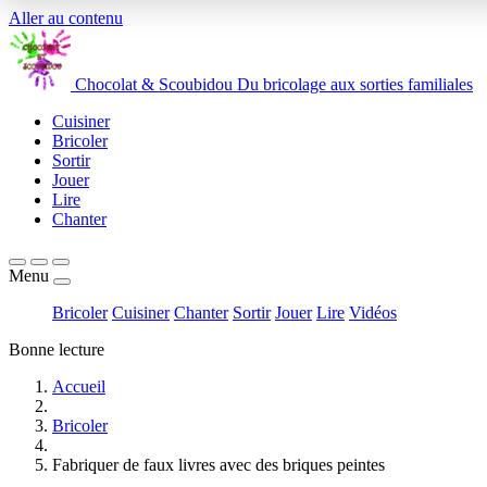
Aller au contenu
Chocolat
&
Scoubidou
Du bricolage aux sorties familiales
Cuisiner
Bricoler
Sortir
Jouer
Lire
Chanter
Menu
Bricoler
Cuisiner
Chanter
Sortir
Jouer
Lire
Vidéos
Bonne lecture
Accueil
Bricoler
Fabriquer de faux livres avec des briques peintes