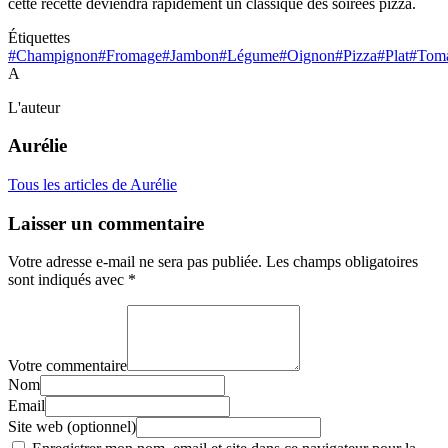
cette recette deviendra rapidement un classique des soirées pizza.
Étiquettes
#Champignon
#Fromage
#Jambon
#Légume
#Oignon
#Pizza
#Plat
#Tom
A
L'auteur
Aurélie
Tous les articles de Aurélie
Laisser un commentaire
Votre adresse e-mail ne sera pas publiée.
Les champs obligatoires
sont indiqués avec
*
Votre commentaire
Nom
Email
Site web (optionnel)