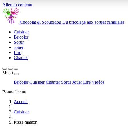
Aller au contenu
Chocolat
&
Scoubidou
Du bricolage aux sorties familiales
Cuisiner
Bricoler
Sortir
Jouer
Lire
Chanter
Menu
Bricoler
Cuisiner
Chanter
Sortir
Jouer
Lire
Vidéos
Bonne lecture
Accueil
Cuisiner
Pizza maison