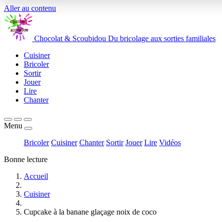
Aller au contenu
Chocolat
&
Scoubidou
Du bricolage aux sorties familiales
Cuisiner
Bricoler
Sortir
Jouer
Lire
Chanter
Menu
Bricoler
Cuisiner
Chanter
Sortir
Jouer
Lire
Vidéos
Bonne lecture
Accueil
Cuisiner
Cupcake à la banane glaçage noix de coco