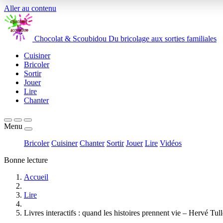
Aller au contenu
Chocolat
&
Scoubidou
Du bricolage aux sorties familiales
Cuisiner
Bricoler
Sortir
Jouer
Lire
Chanter
Menu
Bricoler
Cuisiner
Chanter
Sortir
Jouer
Lire
Vidéos
Bonne lecture
Accueil
Lire
Livres interactifs : quand les histoires prennent vie – Hervé Tull