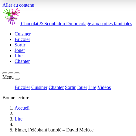
Aller au contenu
Chocolat
&
Scoubidou
Du bricolage aux sorties familiales
Cuisiner
Bricoler
Sortir
Jouer
Lire
Chanter
Menu
Bricoler
Cuisiner
Chanter
Sortir
Jouer
Lire
Vidéos
Bonne lecture
Accueil
Lire
Elmer, l’éléphant bariolé – David McKee