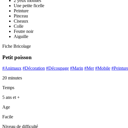
2 yeux mobiles
Une petite ficelle
Peinture
Pinceau
Ciseaux
Colle
Feutre noir
Aiguille
Fiche Bricolage
Petit poisson
#Animaux
#Décoration
#Découpage
#Marin
#Mer
#Mobile
#Peintur
20 minutes
Temps
5 ans et +
Age
Facile
Niveau de difficulté