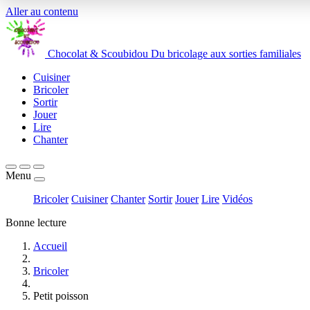
Aller au contenu
Chocolat
&
Scoubidou
Du bricolage aux sorties familiales
Cuisiner
Bricoler
Sortir
Jouer
Lire
Chanter
Menu
Bricoler
Cuisiner
Chanter
Sortir
Jouer
Lire
Vidéos
Bonne lecture
Accueil
Bricoler
Petit poisson