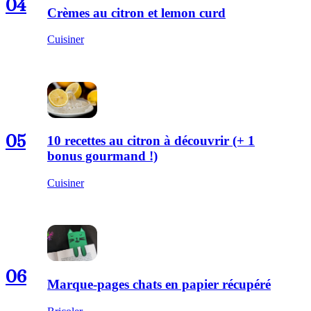
04
Crèmes au citron et lemon curd
Cuisiner
05
10 recettes au citron à découvrir (+ 1
bonus gourmand !)
Cuisiner
06
Marque-pages chats en papier récupéré