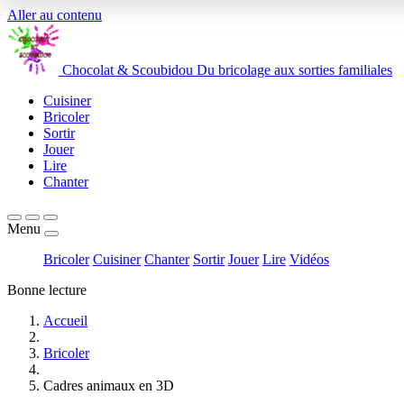
Aller au contenu
Chocolat
&
Scoubidou
Du bricolage aux sorties familiales
Cuisiner
Bricoler
Sortir
Jouer
Lire
Chanter
Menu
Bricoler
Cuisiner
Chanter
Sortir
Jouer
Lire
Vidéos
Bonne lecture
Accueil
Bricoler
Cadres animaux en 3D