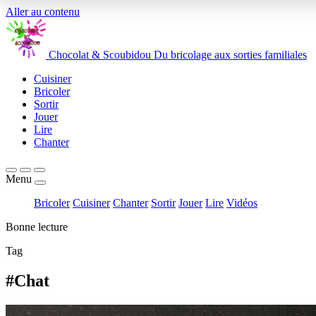
Aller au contenu
Chocolat
&
Scoubidou
Du bricolage aux sorties familiales
Cuisiner
Bricoler
Sortir
Jouer
Lire
Chanter
Menu
Bricoler
Cuisiner
Chanter
Sortir
Jouer
Lire
Vidéos
Bonne lecture
Tag
#Chat