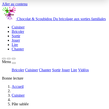
Aller au contenu
Chocolat
&
Scoubidou
Du bricolage aux sorties familiales
Cuisiner
Bricoler
Sortir
Jouer
Lire
Chanter
Menu
Bricoler
Cuisiner
Chanter
Sortir
Jouer
Lire
Vidéos
Bonne lecture
Accueil
Cuisiner
Pâte sablée