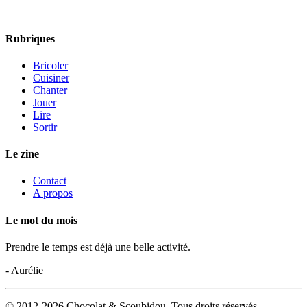
Rubriques
Bricoler
Cuisiner
Chanter
Jouer
Lire
Sortir
Le zine
Contact
A propos
Le mot du mois
Prendre le temps est déjà une belle activité.
- Aurélie
© 2012-2026 Chocolat & Scoubidou. Tous droits réservés.