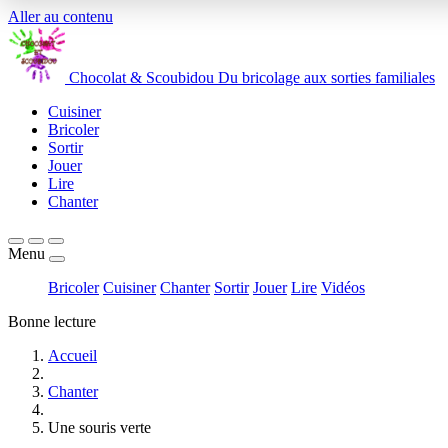
Aller au contenu
Chocolat
&
Scoubidou
Du bricolage aux sorties familiales
Cuisiner
Bricoler
Sortir
Jouer
Lire
Chanter
Menu
Bricoler
Cuisiner
Chanter
Sortir
Jouer
Lire
Vidéos
Bonne lecture
Accueil
Chanter
Une souris verte