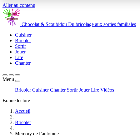
Aller au contenu
Chocolat
&
Scoubidou
Du bricolage aux sorties familiales
Cuisiner
Bricoler
Sortir
Jouer
Lire
Chanter
Menu
Bricoler
Cuisiner
Chanter
Sortir
Jouer
Lire
Vidéos
Bonne lecture
Accueil
Bricoler
Memory de l’automne