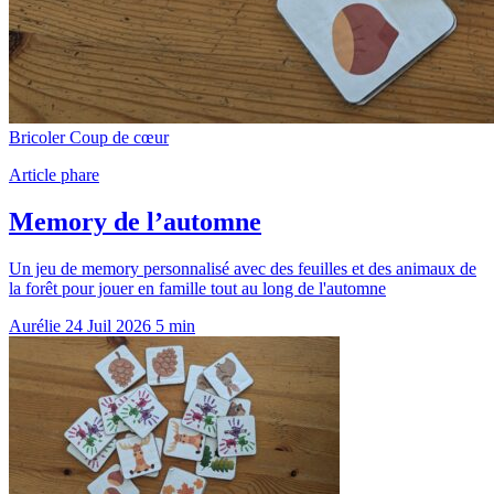
Bricoler
Coup de cœur
Article phare
Memory de l’automne
Un jeu de memory personnalisé avec des feuilles et des animaux de
la forêt pour jouer en famille tout au long de l'automne
Aurélie
24 Juil 2026
5 min