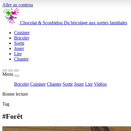
Aller au contenu
Chocolat
&
Scoubidou
Du bricolage aux sorties familiales
Cuisiner
Bricoler
Sortir
Jouer
Lire
Chanter
Menu
Bricoler
Cuisiner
Chanter
Sortir
Jouer
Lire
Vidéos
Bonne lecture
Tag
#Forêt