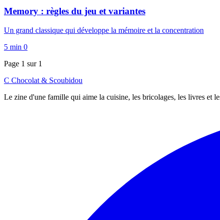
Memory : règles du jeu et variantes
Un grand classique qui développe la mémoire et la concentration
5 min
0
Page 1 sur 1
C
Chocolat
&
Scoubidou
Le zine d'une famille qui aime la cuisine, les bricolages, les livres et 