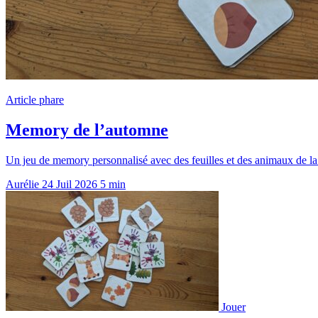
Article phare
Memory de l’automne
Un jeu de memory personnalisé avec des feuilles et des animaux de la 
Aurélie
24 Juil 2026
5 min
Jouer