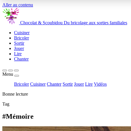
Aller au contenu
Chocolat
&
Scoubidou
Du bricolage aux sorties familiales
Cuisiner
Bricoler
Sortir
Jouer
Lire
Chanter
Menu
Bricoler
Cuisiner
Chanter
Sortir
Jouer
Lire
Vidéos
Bonne lecture
Tag
#Mémoire