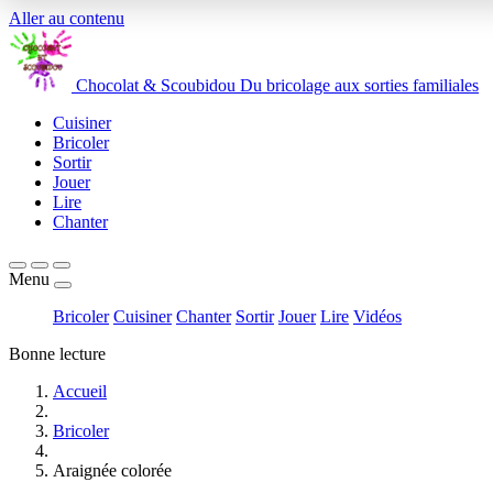
Aller au contenu
Chocolat
&
Scoubidou
Du bricolage aux sorties familiales
Cuisiner
Bricoler
Sortir
Jouer
Lire
Chanter
Menu
Bricoler
Cuisiner
Chanter
Sortir
Jouer
Lire
Vidéos
Bonne lecture
Accueil
Bricoler
Araignée colorée