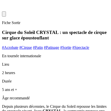
Fiche Sortir
Cirque du Soleil CRYSTAL : un spectacle de cirque
sur glace époustouflant
#Acrobate
#Cirque
#Patin
#Patinage
#Sortie
#Spectacle
En tournée internationale
Lieu
2 heures
Durée
5 ans et +
Âge recommandé
Depuis plusieurs décennies, le Cirque du Soleil repousse les limites
du spectacle vivant. Avec
CRYSTAL
, la compagnie propose une