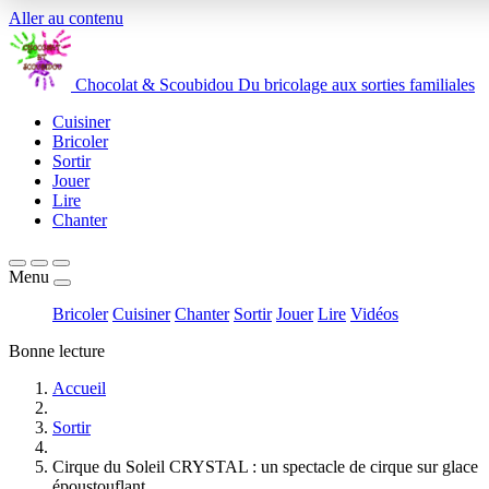
Aller au contenu
Chocolat
&
Scoubidou
Du bricolage aux sorties familiales
Cuisiner
Bricoler
Sortir
Jouer
Lire
Chanter
Menu
Bricoler
Cuisiner
Chanter
Sortir
Jouer
Lire
Vidéos
Bonne lecture
Accueil
Sortir
Cirque du Soleil CRYSTAL : un spectacle de cirque sur glace
époustouflant