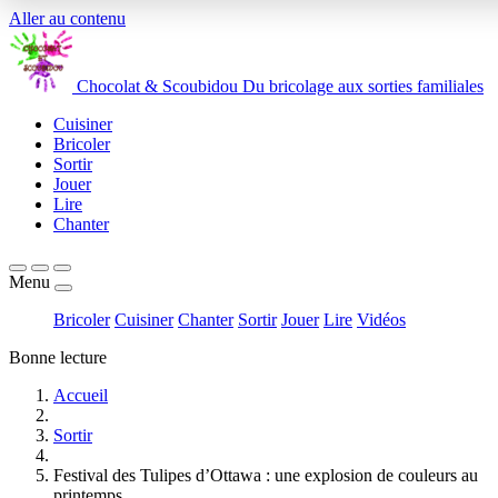
Aller au contenu
Chocolat
&
Scoubidou
Du bricolage aux sorties familiales
Cuisiner
Bricoler
Sortir
Jouer
Lire
Chanter
Menu
Bricoler
Cuisiner
Chanter
Sortir
Jouer
Lire
Vidéos
Bonne lecture
Accueil
Sortir
Festival des Tulipes d’Ottawa : une explosion de couleurs au
printemps