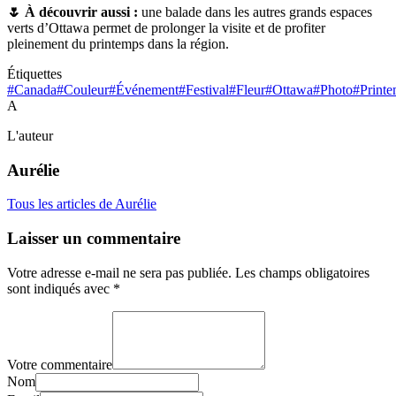
🌷 À découvrir aussi :
une balade dans les autres grands espaces
verts d’Ottawa permet de prolonger la visite et de profiter
pleinement du printemps dans la région.
Étiquettes
#Canada
#Couleur
#Événement
#Festival
#Fleur
#Ottawa
#Photo
#Print
A
L'auteur
Aurélie
Tous les articles de Aurélie
Laisser un commentaire
Votre adresse e-mail ne sera pas publiée.
Les champs obligatoires
sont indiqués avec
*
Votre commentaire
Nom