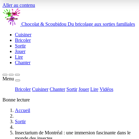
Aller au contenu
Chocolat
&
Scoubidou
Du bricolage aux sorties familiales
Cuisiner
Bricoler
Sortir
Jouer
Lire
Chanter
Menu
Bricoler
Cuisiner
Chanter
Sortir
Jouer
Lire
Vidéos
Bonne lecture
Accueil
Sortir
Insectarium de Montréal : une immersion fascinante dans le
monde des insectes