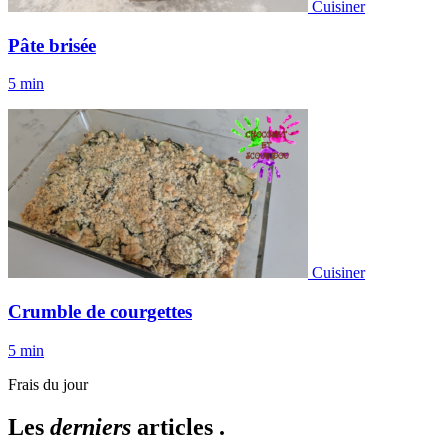
Cuisiner
Pâte brisée
5 min
Cuisiner
Crumble de courgettes
5 min
Frais du jour
Les
derniers
articles .