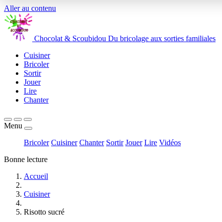
Aller au contenu
Chocolat
&
Scoubidou
Du bricolage aux sorties familiales
Cuisiner
Bricoler
Sortir
Jouer
Lire
Chanter
Menu
Bricoler
Cuisiner
Chanter
Sortir
Jouer
Lire
Vidéos
Bonne lecture
Accueil
Cuisiner
Risotto sucré