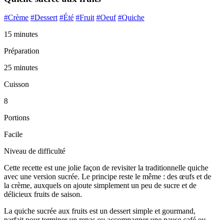
#Crème
#Dessert
#Été
#Fruit
#Oeuf
#Quiche
15 minutes
Préparation
25 minutes
Cuisson
8
Portions
Facile
Niveau de difficulté
Cette recette est une jolie façon de revisiter la traditionnelle quiche
avec une version sucrée. Le principe reste le même : des œufs et de
la crème, auxquels on ajoute simplement un peu de sucre et de
délicieux fruits de saison.
La quiche sucrée aux fruits est un dessert simple et gourmand,
parfait pour terminer un repas ou accompagner une pause café ou