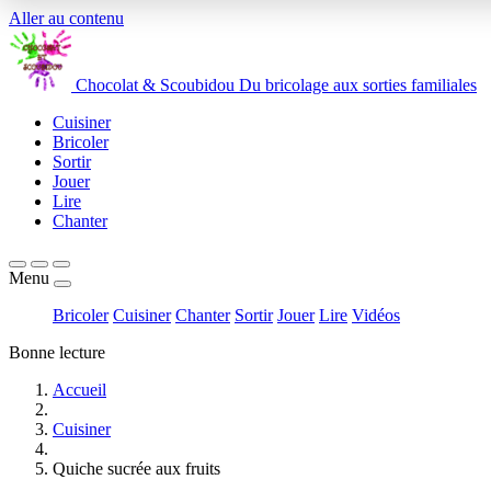
Aller au contenu
Chocolat
&
Scoubidou
Du bricolage aux sorties familiales
Cuisiner
Bricoler
Sortir
Jouer
Lire
Chanter
Menu
Bricoler
Cuisiner
Chanter
Sortir
Jouer
Lire
Vidéos
Bonne lecture
Accueil
Cuisiner
Quiche sucrée aux fruits