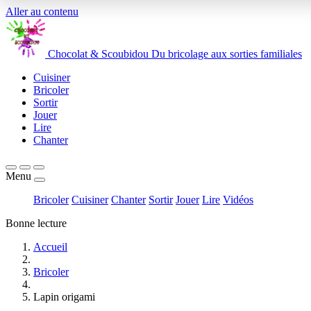
Aller au contenu
Chocolat
&
Scoubidou
Du bricolage aux sorties familiales
Cuisiner
Bricoler
Sortir
Jouer
Lire
Chanter
Menu
Bricoler
Cuisiner
Chanter
Sortir
Jouer
Lire
Vidéos
Bonne lecture
Accueil
Bricoler
Lapin origami