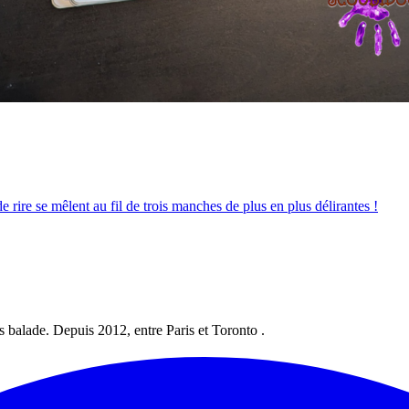
rire se mêlent au fil de trois manches de plus en plus délirantes !
les balade. Depuis 2012, entre Paris et Toronto .