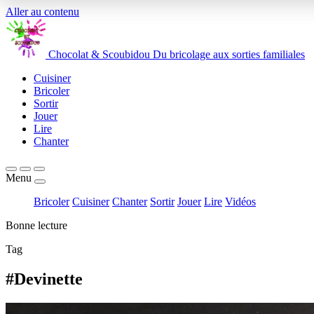
Aller au contenu
Chocolat
&
Scoubidou
Du bricolage aux sorties familiales
Cuisiner
Bricoler
Sortir
Jouer
Lire
Chanter
Menu
Bricoler
Cuisiner
Chanter
Sortir
Jouer
Lire
Vidéos
Bonne lecture
Tag
#Devinette