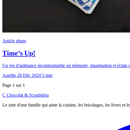
Article phare
Time’s Up!
Un jeu d'ambiance incontournable où mémoire, imagination et éclats de 
Aurélie
28 Déc 2024
5 min
Page 1 sur 1
C
Chocolat
&
Scoubidou
Le zine d'une famille qui aime la cuisine, les bricolages, les livres et 