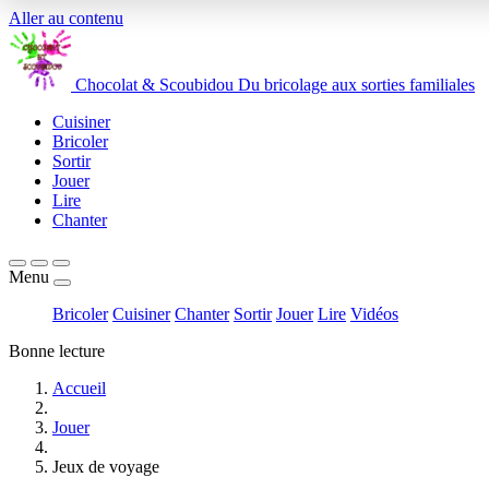
Aller au contenu
Chocolat
&
Scoubidou
Du bricolage aux sorties familiales
Cuisiner
Bricoler
Sortir
Jouer
Lire
Chanter
Menu
Bricoler
Cuisiner
Chanter
Sortir
Jouer
Lire
Vidéos
Bonne lecture
Accueil
Jouer
Jeux de voyage