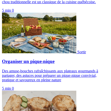
chou traditionnelle est un classique de la cuisine québécoise.
5 min
0
Sortir
Organiser un pique-nique
Des amuse-bouches rafraîchissants aux plateaux gourmands à
partager, des astuces pour préparer un pique-nique convivial,
pratique et savoureux en pleine nature
5 min
0