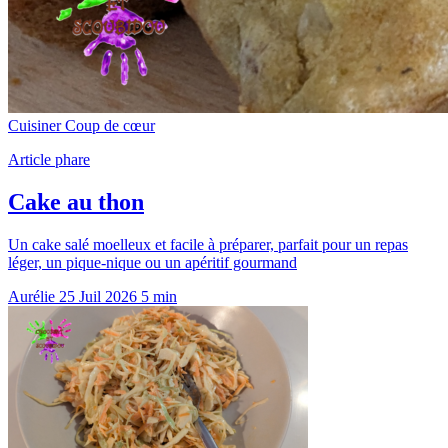
Cuisiner
Coup de cœur
Article phare
Cake au thon
Un cake salé moelleux et facile à préparer, parfait pour un repas
léger, un pique-nique ou un apéritif gourmand
Aurélie
25 Juil 2026
5 min