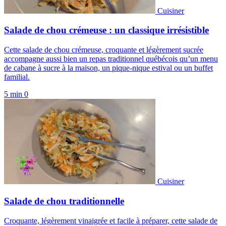
Cuisiner
Salade de chou crémeuse : un classique irrésistible
Cette salade de chou crémeuse, croquante et légèrement sucrée
accompagne aussi bien un repas traditionnel québécois qu’un menu
de cabane à sucre à la maison, un pique-nique estival ou un buffet
familial.
5 min
0
Cuisiner
Salade de chou traditionnelle
Croquante, légèrement vinaigrée et facile à préparer, cette salade de