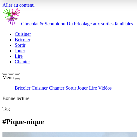
Aller au contenu
Chocolat
&
Scoubidou
Du bricolage aux sorties familiales
Cuisiner
Bricoler
Sortir
Jouer
Lire
Chanter
Menu
Bricoler
Cuisiner
Chanter
Sortir
Jouer
Lire
Vidéos
Bonne lecture
Tag
#Pique-nique