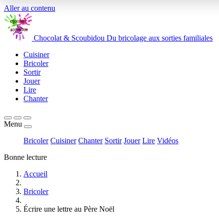
Aller au contenu
Chocolat
&
Scoubidou
Du bricolage aux sorties familiales
Cuisiner
Bricoler
Sortir
Jouer
Lire
Chanter
Menu
Bricoler
Cuisiner
Chanter
Sortir
Jouer
Lire
Vidéos
Bonne lecture
Accueil
Bricoler
Écrire une lettre au Père Noël