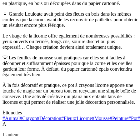
en plastique, en bois ou découpées dans du papier cartonné.
💡 Grande Louloute avait peint des fleurs en bois dans les mêmes
couleurs que la corne avant de les recouvrir de paillettes pour obtenir
un résultat encore plus féérique.
Le visage de la licorne offre également de nombreuses possibilités :
yeux ouverts ou fermés, longs cils, sourire discret ou plus
expressif… Chaque création devient ainsi totalement unique.
💡 Les feuilles de mousse sont pratiques car elles sont faciles à
découper et suffisamment épaisses pour que la corne et les oreilles
gardent leur forme. À défaut, du papier cartonné épais conviendra
également très bien.
À la fois décoratif et pratique, ce pot à crayons licorne apporte une
touche de magie sur un bureau tout en recyclant une simple boîte de
conserve. Une activité créative qui plaira aux enfants fans de
licornes et qui permet de réaliser une jolie décoration personnalisée.
Étiquettes
#Animal
#Crayon
#Décoration
#Fleur
#Licorne
#Mousse
#Peinture
#Pot
A
L'auteur