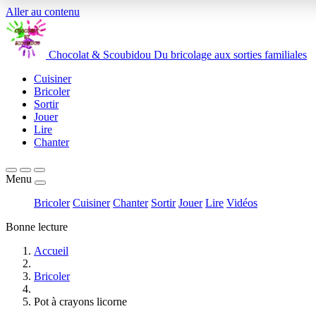
Aller au contenu
Chocolat
&
Scoubidou
Du bricolage aux sorties familiales
Cuisiner
Bricoler
Sortir
Jouer
Lire
Chanter
Menu
Bricoler
Cuisiner
Chanter
Sortir
Jouer
Lire
Vidéos
Bonne lecture
Accueil
Bricoler
Pot à crayons licorne