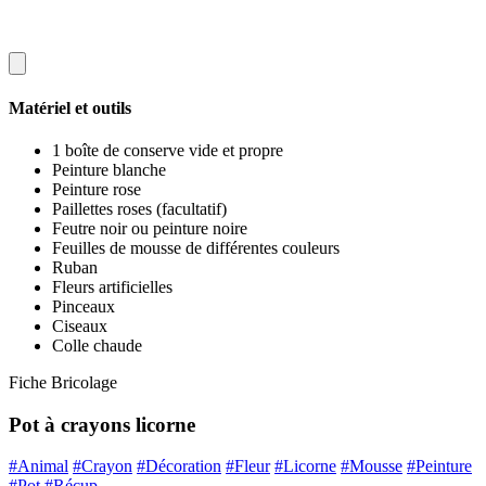
Matériel et outils
1 boîte de conserve vide et propre
Peinture blanche
Peinture rose
Paillettes roses (facultatif)
Feutre noir ou peinture noire
Feuilles de mousse de différentes couleurs
Ruban
Fleurs artificielles
Pinceaux
Ciseaux
Colle chaude
Fiche Bricolage
Pot à crayons licorne
#Animal
#Crayon
#Décoration
#Fleur
#Licorne
#Mousse
#Peinture
#Pot
#Récup