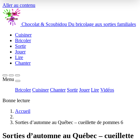
Aller au contenu
Chocolat
&
Scoubidou
Du bricolage aux sorties familiales
Cuisiner
Bricoler
Sortir
Jouer
Lire
Chanter
Menu
Bricoler
Cuisiner
Chanter
Sortir
Jouer
Lire
Vidéos
Bonne lecture
Accueil
Sorties d’automne au Québec – cueillette de pommes 6
Sorties d’automne au Québec – cueillette