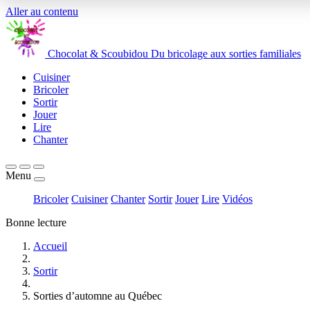
Aller au contenu
Chocolat
&
Scoubidou
Du bricolage aux sorties familiales
Cuisiner
Bricoler
Sortir
Jouer
Lire
Chanter
Menu
Bricoler
Cuisiner
Chanter
Sortir
Jouer
Lire
Vidéos
Bonne lecture
Accueil
Sortir
Sorties d’automne au Québec