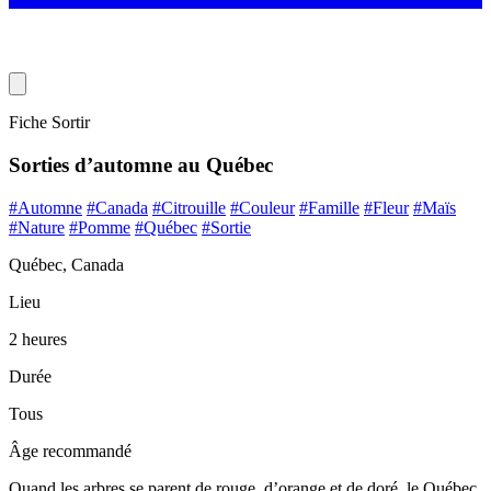
Fiche Sortir
Sorties d’automne au Québec
#Automne
#Canada
#Citrouille
#Couleur
#Famille
#Fleur
#Maïs
#Nature
#Pomme
#Québec
#Sortie
Québec, Canada
Lieu
2 heures
Durée
Tous
Âge recommandé
Quand les arbres se parent de rouge, d’orange et de doré, le Québec