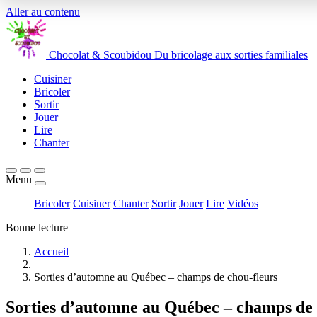
Aller au contenu
Chocolat
&
Scoubidou
Du bricolage aux sorties familiales
Cuisiner
Bricoler
Sortir
Jouer
Lire
Chanter
Menu
Bricoler
Cuisiner
Chanter
Sortir
Jouer
Lire
Vidéos
Bonne lecture
Accueil
Sorties d’automne au Québec – champs de chou-fleurs
Sorties d’automne au Québec – champs de 