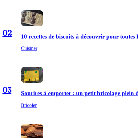
02
10 recettes de biscuits à découvrir pour toutes l
Cuisiner
03
Sourires à emporter : un petit bricolage plei
Bricoler