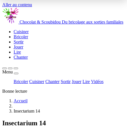
Aller au contenu
Chocolat
&
Scoubidou
Du bricolage aux sorties familiales
Cuisiner
Bricoler
Sortir
Jouer
Lire
Chanter
Menu
Bricoler
Cuisiner
Chanter
Sortir
Jouer
Lire
Vidéos
Bonne lecture
Accueil
Insectarium 14
Insectarium 14