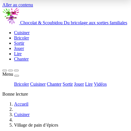
Aller au contenu
Chocolat
&
Scoubidou
Du bricolage aux sorties familiales
Cuisiner
Bricoler
Sortir
Jouer
Lire
Chanter
Menu
Bricoler
Cuisiner
Chanter
Sortir
Jouer
Lire
Vidéos
Bonne lecture
Accueil
Cuisiner
Village de pain d’épices