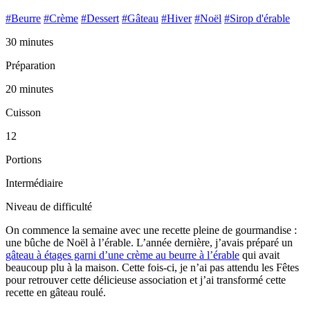
#Beurre
#Crème
#Dessert
#Gâteau
#Hiver
#Noël
#Sirop d'érable
30 minutes
Préparation
20 minutes
Cuisson
12
Portions
Intermédiaire
Niveau de difficulté
On commence la semaine avec une recette pleine de gourmandise :
une bûche de Noël à l’érable. L’année dernière, j’avais préparé un
gâteau à étages garni d’une crème au beurre à l’érable
qui avait
beaucoup plu à la maison. Cette fois-ci, je n’ai pas attendu les Fêtes
pour retrouver cette délicieuse association et j’ai transformé cette
recette en gâteau roulé.