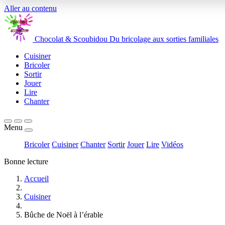
Aller au contenu
Chocolat
&
Scoubidou
Du bricolage aux sorties familiales
Cuisiner
Bricoler
Sortir
Jouer
Lire
Chanter
Menu
Bricoler
Cuisiner
Chanter
Sortir
Jouer
Lire
Vidéos
Bonne lecture
Accueil
Cuisiner
Bûche de Noël à l’érable