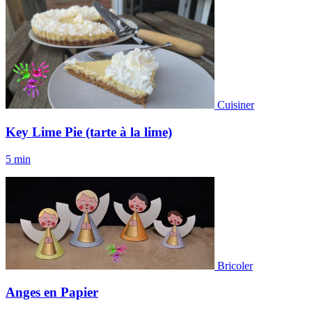
Cuisiner
Key Lime Pie (tarte à la lime)
5 min
Bricoler
Anges en Papier