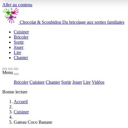
Aller au contenu
Chocolat
&
Scoubidou
Du bricolage aux sorties familiales
Cuisiner
Bricoler
Sortir
Jouer
Lire
Chanter
Menu
Bricoler
Cuisiner
Chanter
Sortir
Jouer
Lire
Vidéos
Bonne lecture
Accueil
Cuisiner
Gateau Coco Banane