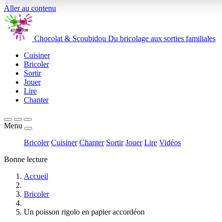
Aller au contenu
Chocolat
&
Scoubidou
Du bricolage aux sorties familiales
Cuisiner
Bricoler
Sortir
Jouer
Lire
Chanter
Menu
Bricoler
Cuisiner
Chanter
Sortir
Jouer
Lire
Vidéos
Bonne lecture
Accueil
Bricoler
Un poisson rigolo en papier accordéon