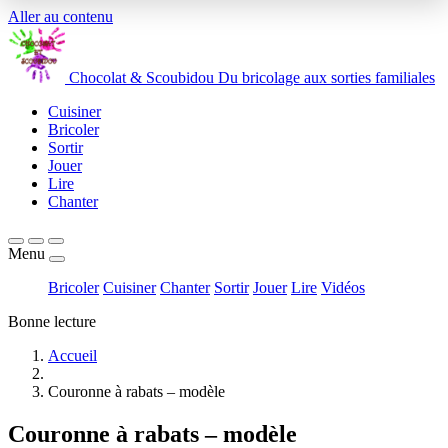
Aller au contenu
Chocolat
&
Scoubidou
Du bricolage aux sorties familiales
Cuisiner
Bricoler
Sortir
Jouer
Lire
Chanter
Menu
Bricoler
Cuisiner
Chanter
Sortir
Jouer
Lire
Vidéos
Bonne lecture
Accueil
Couronne à rabats – modèle
Couronne à rabats – modèle