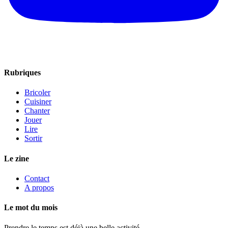
Rubriques
Bricoler
Cuisiner
Chanter
Jouer
Lire
Sortir
Le zine
Contact
A propos
Le mot du mois
Prendre le temps est déjà une belle activité.