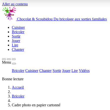
Aller au contenu
Chocolat
&
Scoubidou
Du bricolage aux sorties familiales
Cuisiner
Bricoler
Sortir
Jouer
Lire
Chanter
Menu
Bricoler
Cuisiner
Chanter
Sortir
Jouer
Lire
Vidéos
Bonne lecture
Accueil
Bricoler
Cadre photo en papier cartonné