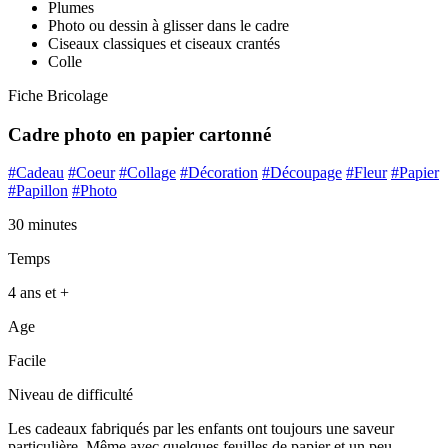
Plumes
Photo ou dessin à glisser dans le cadre
Ciseaux classiques et ciseaux crantés
Colle
Fiche Bricolage
Cadre photo en papier cartonné
#Cadeau
#Coeur
#Collage
#Décoration
#Découpage
#Fleur
#Papier
#Papillon
#Photo
30 minutes
Temps
4 ans et +
Age
Facile
Niveau de difficulté
Les cadeaux fabriqués par les enfants ont toujours une saveur
particulière. Même avec quelques feuilles de papier et un peu