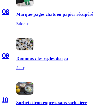
08
Marque-pages chats en papier récupéré
Bricoler
09
Dominos : les règles du jeu
Jouer
10
Sorbet citron express sans sorbetière