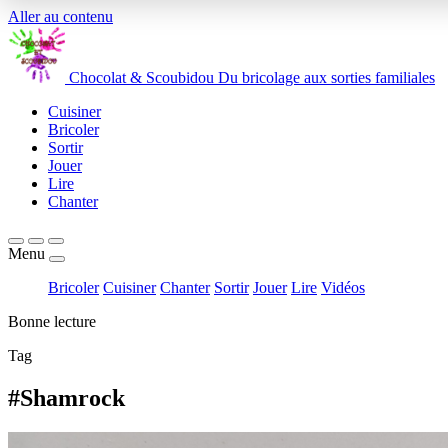
Aller au contenu
Chocolat
&
Scoubidou
Du bricolage aux sorties familiales
Cuisiner
Bricoler
Sortir
Jouer
Lire
Chanter
Menu
Bricoler
Cuisiner
Chanter
Sortir
Jouer
Lire
Vidéos
Bonne lecture
Tag
#Shamrock