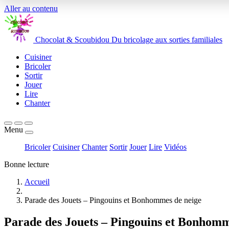
Aller au contenu
Chocolat
&
Scoubidou
Du bricolage aux sorties familiales
Cuisiner
Bricoler
Sortir
Jouer
Lire
Chanter
Menu
Bricoler
Cuisiner
Chanter
Sortir
Jouer
Lire
Vidéos
Bonne lecture
Accueil
Parade des Jouets – Pingouins et Bonhommes de neige
Parade des Jouets – Pingouins et Bonhomm