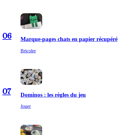
06
Marque-pages chats en papier récupéré
Bricoler
07
Dominos : les règles du jeu
Jouer