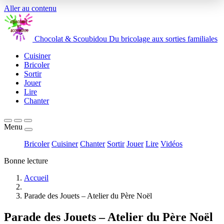
Aller au contenu
Chocolat
&
Scoubidou
Du bricolage aux sorties familiales
Cuisiner
Bricoler
Sortir
Jouer
Lire
Chanter
Menu
Bricoler
Cuisiner
Chanter
Sortir
Jouer
Lire
Vidéos
Bonne lecture
Accueil
Parade des Jouets – Atelier du Père Noël
Parade des Jouets – Atelier du Père Noël