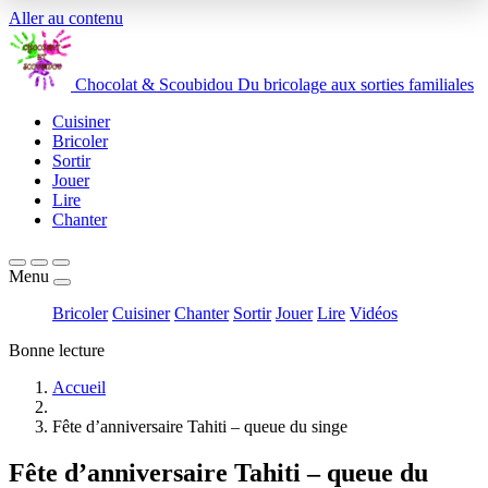
Aller au contenu
Chocolat
&
Scoubidou
Du bricolage aux sorties familiales
Cuisiner
Bricoler
Sortir
Jouer
Lire
Chanter
Menu
Bricoler
Cuisiner
Chanter
Sortir
Jouer
Lire
Vidéos
Bonne lecture
Accueil
Fête d’anniversaire Tahiti – queue du singe
Fête d’anniversaire Tahiti – queue du